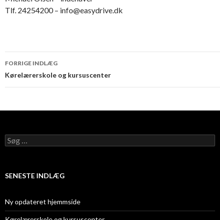
Tlf. 24254200 – info@easydrive.dk
Indlægsnavigation
FORRIGE INDLÆG
Kørelærerskole og kursuscenter
Søg
efter:
SENESTE INDLÆG
Ny opdateret hjemmside
Kørelærerskole og kursuscenter