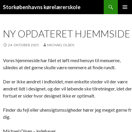
Søg
Storkøbenhavns kørelærerskole
HOP
PRIMÆ
TIL
MENU
INDHOLD
NY OPDATERET HJEMMSIDE
24. OKTOBER 2025
MICHAEL OLSEN
Vores hjemmeside har fået et løft med hensyn til menuerne,
således at det gerne skulle være nemmere at finde rundt.
Der er ikke ændret i indholdet, men enkelte steder vil der være
ændret lidt i designet, og der vil løbende ske tilretninger, idet der
fortsat er sider hvor designet ikke er optimalt.
Finder du fejl eller uhensigtsmssigheder hører jeg meget gerne f
dig.
Michael Olsen – indehaver