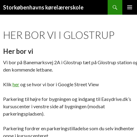
Søg
Storkøbenhavns kørelærerskole
HOP
PRIMÆ
TIL
MENU
INDHOLD
HER BOR VI I GLOSTRUP
Her bor vi
Vi bor på Banemarksvej 2A i Glostrup tæt på Glostrup station o
den kommende letbane.
Klik
her
og se hvor vi bor i Google Street View
Parkering til højre for bygningen og indgang til Easydrive.dk’s
kursuscenter i venstre side af bygningen (modsat
parkeringspladsen).
Parkering fordrer en parkeringstilladelse som du selv indhenter
oppe i kursuscenteret.